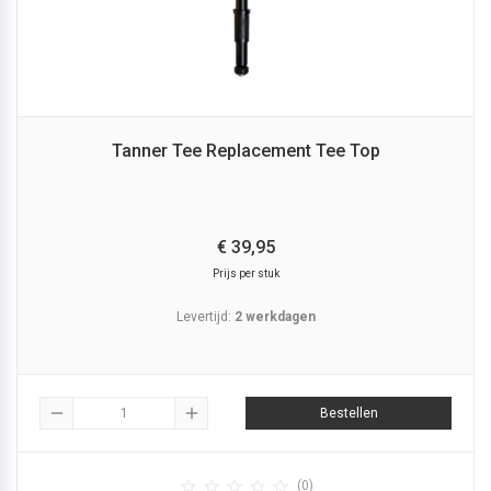
Tanner Tee Replacement Tee Top
€
39,
95
Prijs per stuk
Levertijd:
2 werkdagen
remove
add
Bestellen





(0)