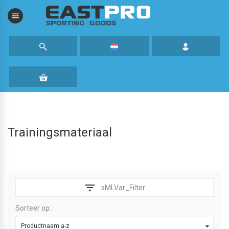
menu
Trainingsmateriaal
filter_list
sMLVar_Filter
Sorteer op:
Productnaam a-z