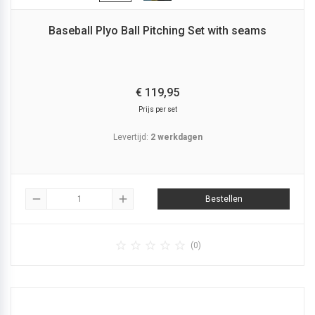
Baseball Plyo Ball Pitching Set with seams
€
119,
95
Prijs per set
Levertijd:
2 werkdagen
remove
add
Bestellen





(0)