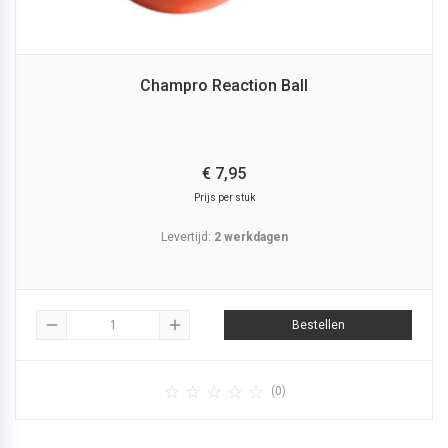
Champro Reaction Ball
€
7,
95
Prijs per stuk
Levertijd:
2 werkdagen
remove
add
Bestellen





(0)