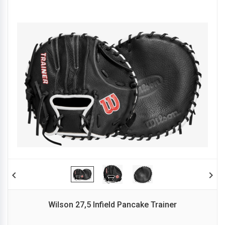
chevron_left
chevron_right
Wilson 27,5 Infield Pancake Trainer