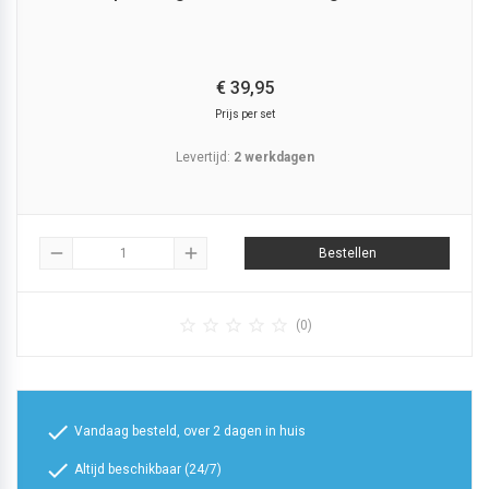
€
39,
95
Prijs per set
Levertijd:
2 werkdagen
remove
add
Bestellen





(0)
check
Vandaag besteld, over 2 dagen in huis
check
Altijd beschikbaar (24/7)