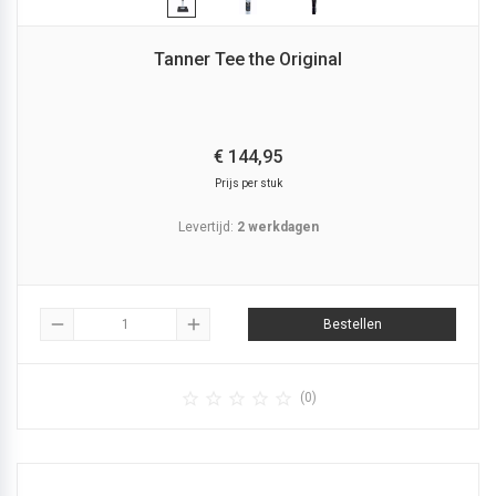
Tanner Tee the Original
€
144,
95
Prijs per stuk
Levertijd:
2 werkdagen
remove
add
Bestellen





(0)