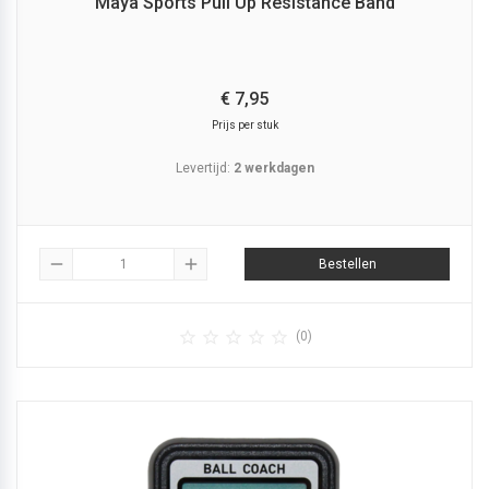
Maya Sports Pull Up Resistance Band
€
7,
95
Prijs per stuk
Levertijd:
2 werkdagen
remove
add
Bestellen





(0)