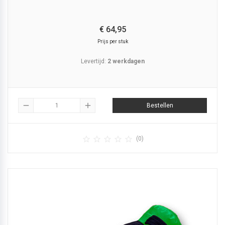
€
64,
95
Prijs per stuk
Levertijd:
2 werkdagen
remove
add
Bestellen





(0)