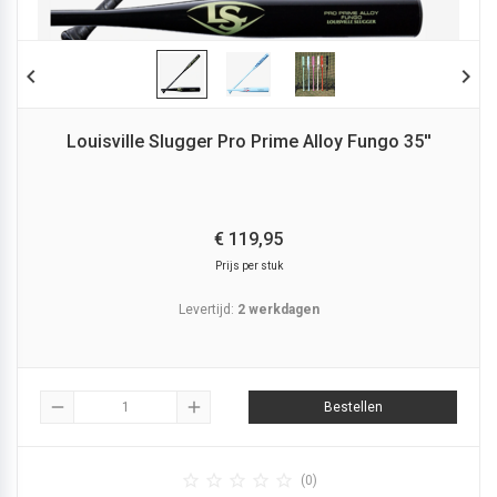
chevron_left
chevron_right
Louisville Slugger Pro Prime Alloy Fungo 35''
€
119,
95
Prijs per stuk
Levertijd:
2 werkdagen
remove
add
Bestellen





(0)