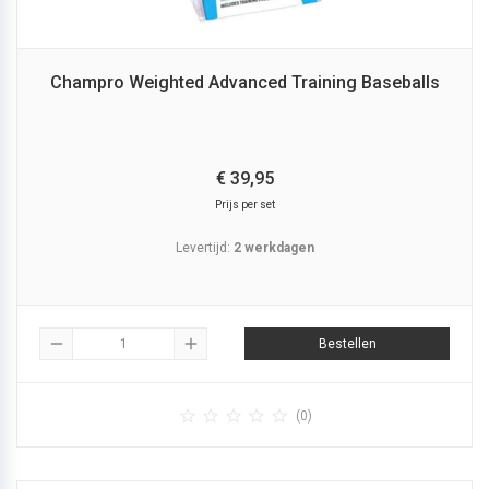
Champro Weighted Advanced Training Baseballs
€
39,
95
Prijs per set
Levertijd:
2 werkdagen
remove
add
Bestellen





(0)