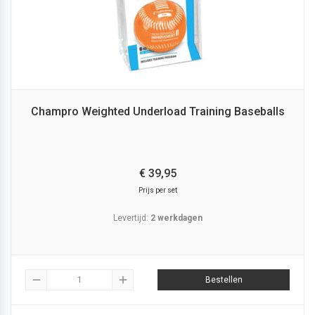
Champro Weighted Underload Training Baseballs
€
39,
95
Prijs per set
Levertijd:
2 werkdagen
remove
add
Bestellen