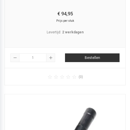
€
94,
95
Prijs per stuk
Levertijd:
2 werkdagen
remove
add
Bestellen





(0)