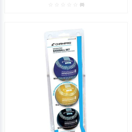





(0)