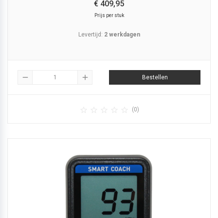
€
409,
95
Prijs per stuk
Levertijd:
2 werkdagen
remove
add
Bestellen





(0)