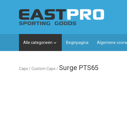
Alle categorieën
Beginpagina
Algemene voor

Surge PTS65
Caps
/
Custom Caps
/