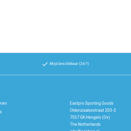
check
Altijd beschikbaar (24/7)
ën
Contact
enen
Eastpro Sporting Goods
Oldenzaalsestraat 203-3
s
7557 GK Hengelo (Ov)
The Netherlands