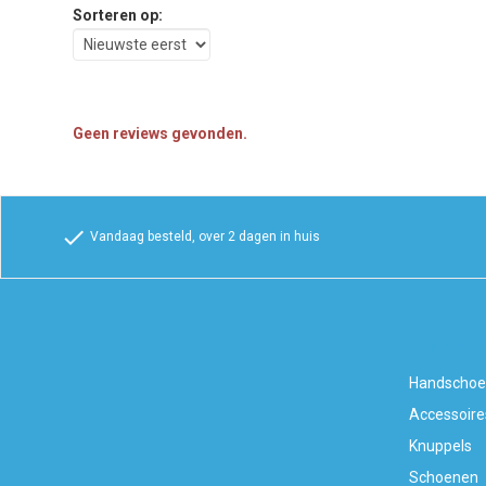
Sorteren op:
Geen reviews gevonden.
check
Vandaag besteld, over 2 dagen in huis
Categorie
Handscho
Accessoire
Knuppels
Schoenen