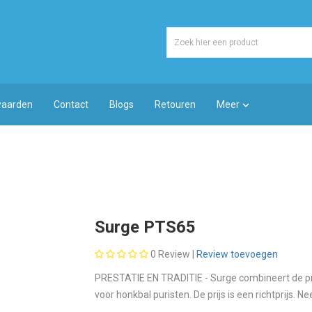
waarden
Contact
Blogs
Retouren
Meer

Surge PTS65
0
Review |
Review toevoegen
PRESTATIE EN TRADITIE - Surge combineert de pres
voor honkbal puristen. De prijs is een richtprijs.