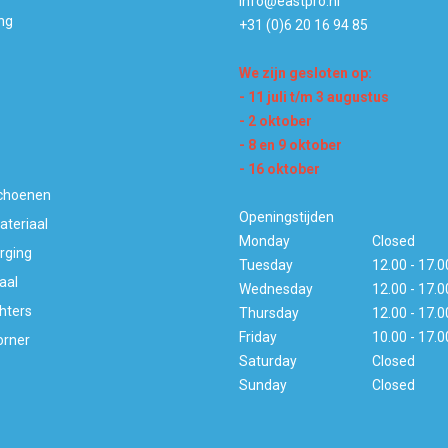
info@eastpro.nl
ng
+31 (0)6 20 16 94 85
We zijn gesloten op:
- 11 juli t/m 3 augustus
- 2 oktober
- 8 en 9 oktober
- 16 oktober
choenen
Openingstijden
ateriaal
Monday
Closed
rging
Tuesday
12.00 - 17.0
aal
Wednesday
12.00 - 17.0
hters
Thursday
12.00 - 17.0
Friday
10.00 - 17.0
orner
Saturday
Closed
Sunday
Closed