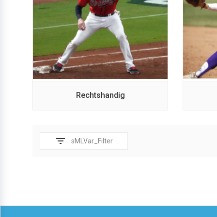
Rechtshandig
filter_list
sMLVar_Filter