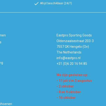
check
Altijd beschikbaar (24/7)
ën
Contact
enen
Eastpro Sporting Goods
Oldenzaalsestraat 203-3
s
7557 GK Hengelo (Ov)
The Netherlands
info@eastpro.nl
ng
+31 (0)6 20 16 94 85
We zijn gesloten op:
- 11 juli t/m 3 augustus
- 2 oktober
- 8 en 9 oktober
- 16 oktober
choenen