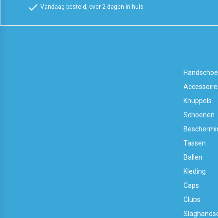
check
Vandaag besteld, over 2 dagen in huis
Categorie
Handscho
Accessoire
Knuppels
Schoenen
Beschermi
Tassen
Ballen
Kleding
Caps
Clubs
Slaghands